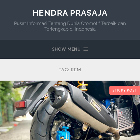
HENDRA PRASAJA
Pusat Informasi Tentang Dunia Otomotif Terbaik dan
Terlengkap di Indonesia
SHOW MENU
TAG:
REM
STICKY POST