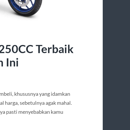
250CC Terbaik
 Ini
mbeli, khususnya yang idamkan
al harga, sebetulnya agak mahal.
nya pasti menyebabkan kamu