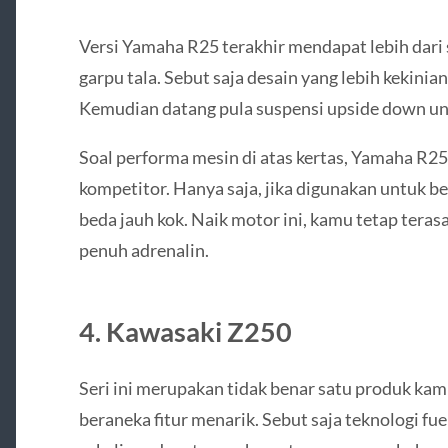
Versi Yamaha R25 terakhir mendapat lebih dari 
garpu tala. Sebut saja desain yang lebih kekinia
Kemudian datang pula suspensi upside down un
Soal performa mesin di atas kertas, Yamaha R25
kompetitor. Hanya saja, jika digunakan untuk be
beda jauh kok. Naik motor ini, kamu tetap teras
penuh adrenalin.
4. Kawasaki Z250
Seri ini merupakan tidak benar satu produk ka
beraneka fitur menarik. Sebut saja teknologi fue