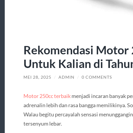
Rekomendasi Motor 
Untuk Kalian di Tahun
MEI 28, 2025
/
ADMIN
/
0 COMMENTS
Motor 250cc terbaik
menjadi incaran banyak pe
adrenalin lebih dan rasa bangga memilikinya. So
Walau begitu percayalah sensasi menunggangi
tersenyum lebar.