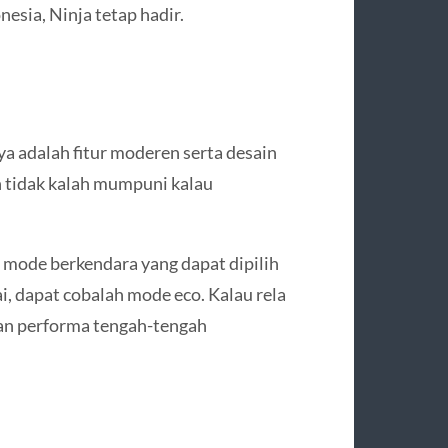
nesia, Ninja tetap hadir.
ya adalah fitur moderen serta desain
n tidak kalah mumpuni kalau
mode berkendara yang dapat dipilih
, dapat cobalah mode eco. Kalau rela
kan performa tengah-tengah