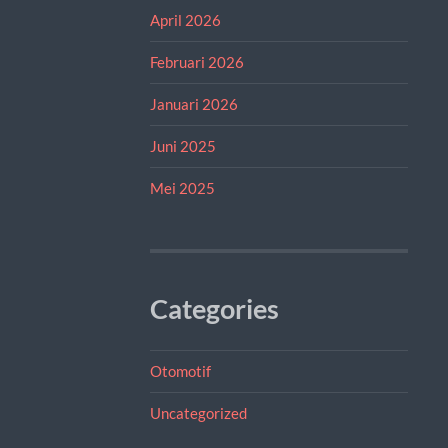
April 2026
Februari 2026
Januari 2026
Juni 2025
Mei 2025
Categories
Otomotif
Uncategorized