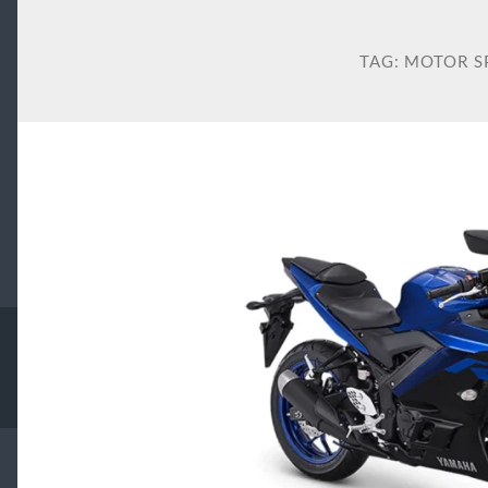
TAG:
MOTOR S