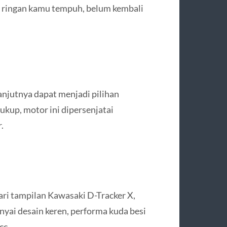
h ringan kamu tempuh, belum kembali
anjutnya dapat menjadi pilihan
 cukup, motor ini dipersenjatai
.
ri tampilan Kawasaki D-Tracker X,
yai desain keren, performa kuda besi
cc.