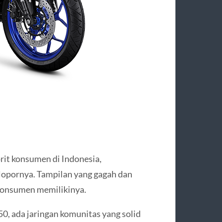
orit konsumen di Indonesia,
opornya. Tampilan yang gagah dan
 konsumen memilikinya.
0, ada jaringan komunitas yang solid