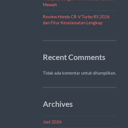
Mewah
Review Honda CR‑V Turbo RS 2026
dan Fitur Keselamatan Lengkap
Recent Comments
Tidak ada komentar untuk ditampilkan.
Archives
Juni 2026